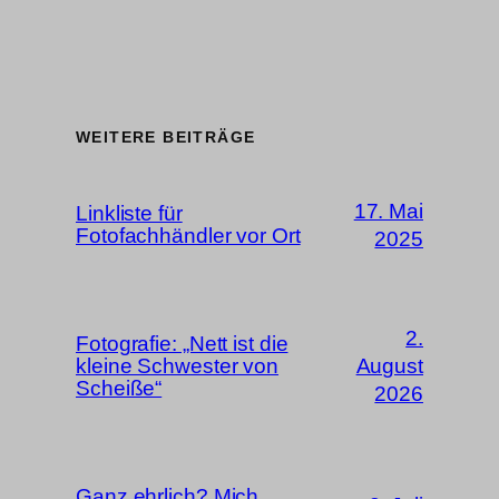
WEITERE BEITRÄGE
17. Mai
Linkliste für
Fotofachhändler vor Ort
2025
2.
Fotografie: „Nett ist die
kleine Schwester von
August
Scheiße“
2026
Ganz ehrlich? Mich