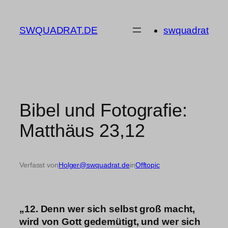
Zum
Inhalt
SWQUADRAT.DE
swquadrat
springen
Bibel und Fotografie:
Matthäus 23,12
Verfasst von
Holger@swquadrat.de
in
Offtopic
„12. Denn wer sich selbst groß macht,
wird von Gott gedemütigt, und wer sich