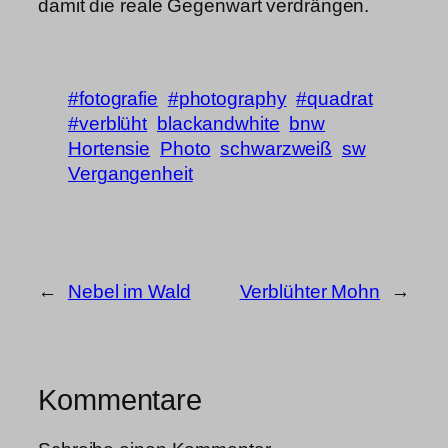
damit die reale Gegenwart verdrängen.
#fotografie
#photography
#quadrat
#verblüht
blackandwhite
bnw
Hortensie
Photo
schwarzweiß
sw
Vergangenheit
←
Nebel im Wald
Verblühter Mohn
→
Kommentare