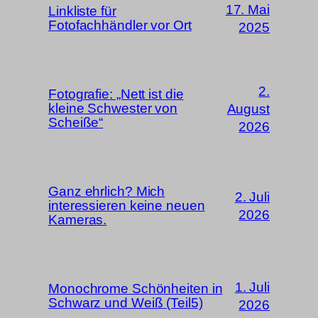
17. Mai
Linkliste für
Fotofachhändler vor Ort
2025
2.
Fotografie: „Nett ist die
kleine Schwester von
August
Scheiße“
2026
Ganz ehrlich? Mich
2. Juli
interessieren keine neuen
2026
Kameras.
1. Juli
Monochrome Schönheiten in
Schwarz und Weiß (Teil5)
2026